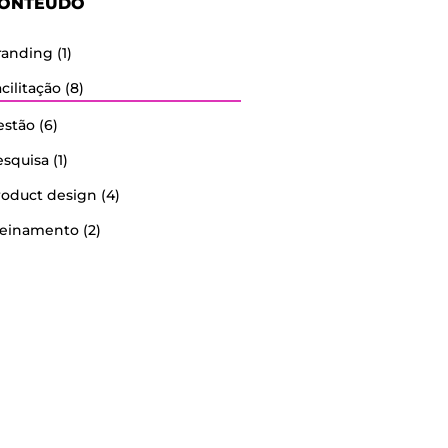
ONTEÚDO
randing
(1)
cilitação
(8)
estão
(6)
esquisa
(1)
roduct design
(4)
reinamento
(2)