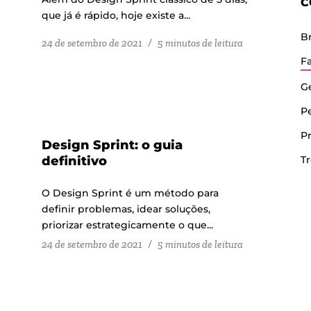
C
que já é rápido, hoje existe a...
B
24 de setembro de 2021
/
5 minutos de leitura
Fa
G
P
P
Design Sprint: o guia
definitivo
T
O Design Sprint é um método para
definir problemas, idear soluções,
priorizar estrategicamente o que...
24 de setembro de 2021
/
5 minutos de leitura