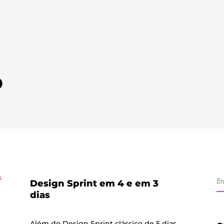
O
Design Sprint em 4 e em 3
dias
Além do Design Sprint clássico de 5 dias,