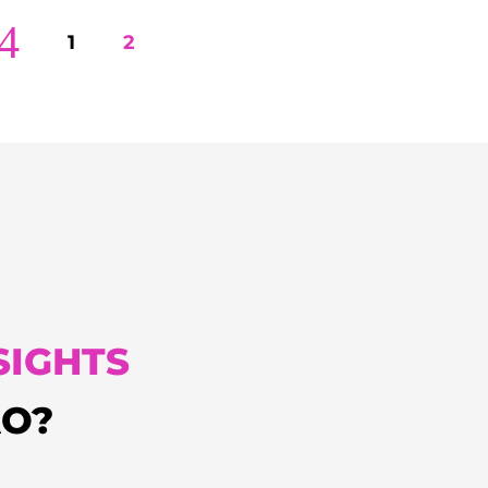
4
1
2
SIGHTS
ÃO?